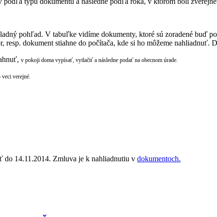
 podľa typu dokumentu a následne podľa roka, v ktorom boli zverejnené
základný pohľad. V tabuľke vidíme dokumenty, ktoré sú zoradené buď p
bor, resp. dokument stiahne do počítača, kde si ho môžeme nahliadnuť
iahnuť,
v pokoji doma
vypísať, vytlačiť a následne podať na obecnom úrade.
 veci verejné.
yť do 14.11.2014. Zmluva je k nahliadnutiu v
dokumentoch.