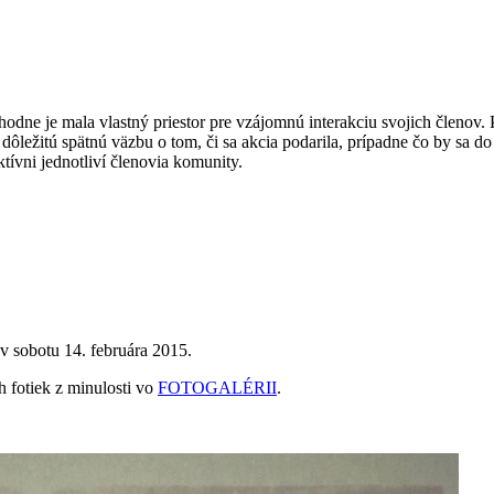
ne je mala vlastný priestor pre vzájomnú interakciu svojich členov. P
j dôležitú spätnú väzbu o tom, či sa akcia podarila, prípadne čo by sa d
tívni jednotliví členovia komunity.
 v sobotu 14. februára 2015.
h fotiek z minulosti vo
FOTOGALÉRII
.