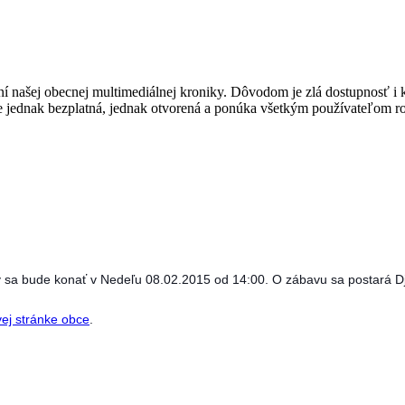
ní našej obecnej multimediálnej kroniky. Dôvodom je zlá dostupnosť i k
á je jednak bezplatná, jednak otvorená a ponúka všetkým používateľom 
ý sa bude konať v Nedeľu 08.02.2015 od 14:00. O zábavu sa postará 
ej stránke obce
.