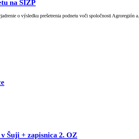
etu na SIŽP
jadrenie o výsledku prešetrenia podnetu voči spoločnosti Agroregión 
ce
v Šuji + zapisnica 2. OZ