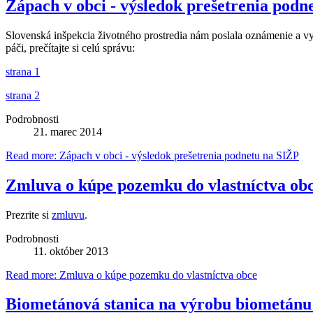
Zápach v obci - výsledok prešetrenia podn
Slovenská inšpekcia životného prostredia nám poslala oznámenie a vy
páči, prečítajte si celú správu:
strana 1
strana 2
Podrobnosti
21. marec 2014
Read more: Zápach v obci - výsledok prešetrenia podnetu na SIŽP
Zmluva o kúpe pozemku do vlastníctva ob
Prezrite si
zmluvu
.
Podrobnosti
11. október 2013
Read more: Zmluva o kúpe pozemku do vlastníctva obce
Biometánová stanica na výrobu biometánu 