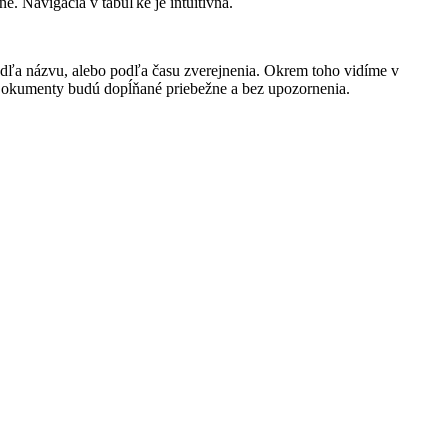
. Navigácia v tabuľke je intuitívna.
odľa názvu, alebo podľa času zverejnenia. Okrem toho vidíme v
. Dokumenty budú dopĺňané priebežne a bez upozornenia.