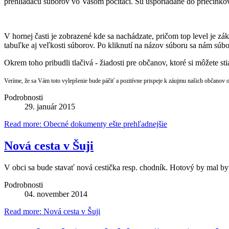
prehliadaču súborov vo Vašom počítači. Sú usporiadané do priečinkov
V hornej časti je zobrazené kde sa nachádzate, pričom top level je 
tabuľke aj veľkosti súborov. Po kliknutí na názov súboru sa nám sú
Okrem toho pribudli tlačivá - žiadosti pre občanov, ktoré si môžete st
Veríme, že sa Vám toto vylepšenie bude páčiť a pozitívne prispeje k záujmu našich občanov o
Podrobnosti
29. január 2015
Read more: Obecné dokumenty ešte prehľadnejšie
Nová cesta v Šuji
V obci sa bude stavať nová cestička resp. chodník. Hotový by mal b
Podrobnosti
04. november 2014
Read more: Nová cesta v Šuji