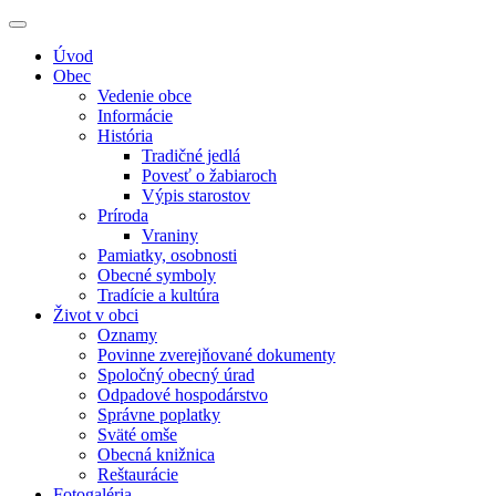
Úvod
Obec
Vedenie obce
Informácie
História
Tradičné jedlá
Povesť o žabiaroch
Výpis starostov
Príroda
Vraniny
Pamiatky, osobnosti
Obecné symboly
Tradície a kultúra
Život v obci
Oznamy
Povinne zverejňované dokumenty
Spoločný obecný úrad
Odpadové hospodárstvo
Správne poplatky
Sväté omše
Obecná knižnica
Reštaurácie
Fotogaléria