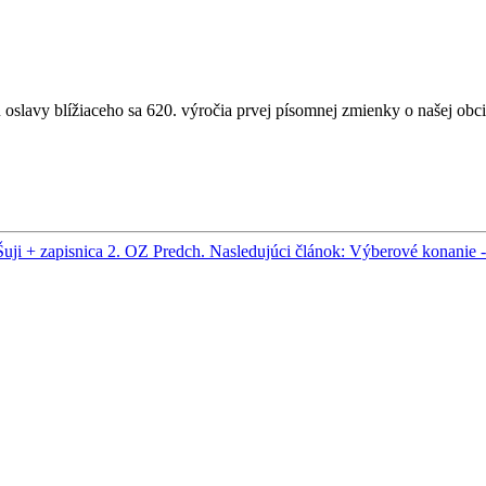
 oslavy blížiaceho sa 620. výročia prvej písomnej zmienky o našej obc
Šuji + zapisnica 2. OZ
Predch.
Nasledujúci článok: Výberové konanie -