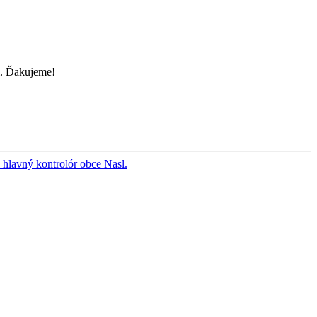
i. Ďakujeme!
 hlavný kontrolór obce
Nasl.