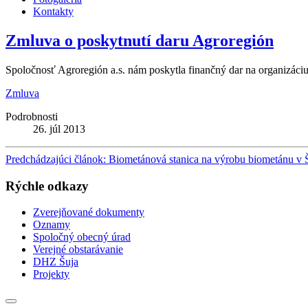
Kontakty
Zmluva o poskytnutí daru Agroregión
Spoločnosť Agroregión a.s. nám poskytla finančný dar na organizáciu
Zmluva
Podrobnosti
26. júl 2013
Predchádzajúci článok: Biometánová stanica na výrobu biometánu v 
Rýchle odkazy
Zverejňované dokumenty
Oznamy
Spoločný obecný úrad
Verejné obstarávanie
DHZ Šuja
Projekty