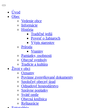
Úvod
Obec
Vedenie obce
Informácie
História
Tradičné jedlá
Povesť o žabiaroch
Výpis starostov
Príroda
Vraniny
Pamiatky, osobnosti
Obecné symboly
Tradície a kultúra
Život v obci
Oznamy
Povinne zverejňované dokumenty
Spoločný obecný úrad
Odpadové hospodárstvo
Správne poplatky
Sväté omše
Obecná knižnica
Reštaurácie
Fotogaléria