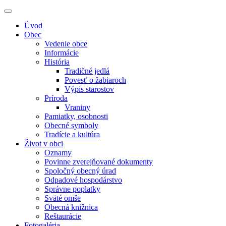
Úvod
Obec
Vedenie obce
Informácie
História
Tradičné jedlá
Povesť o žabiaroch
Výpis starostov
Príroda
Vraniny
Pamiatky, osobnosti
Obecné symboly
Tradície a kultúra
Život v obci
Oznamy
Povinne zverejňované dokumenty
Spoločný obecný úrad
Odpadové hospodárstvo
Správne poplatky
Sväté omše
Obecná knižnica
Reštaurácie
Fotogaléria