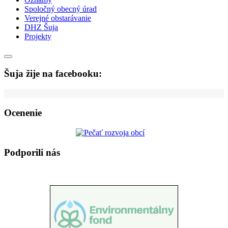
Spoločný obecný úrad
Verejné obstarávanie
DHZ Šuja
Projekty
Šuja žije na facebooku:
Ocenenie
Podporili nás