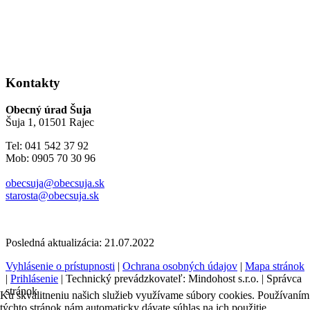
Kontakty
Obecný úrad Šuja
Šuja 1, 01501 Rajec
Tel: 041 542 37 92
Mob: 0905 70 30 96
obecsuja@obecsuja.sk
starosta@obecsuja.sk
Posledná aktualizácia: 21.07.2022
Vyhlásenie o prístupnosti
|
Ochrana osobných údajov
|
Mapa stránok
|
Prihlásenie
| Technický prevádzkovateľ: Mindohost s.r.o. | Správca
stránok
Ku skvalitneniu našich služieb využívame súbory cookies. Používaním
týchto stránok nám automaticky dávate súhlas na ich použitie.