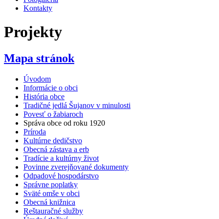
Kontakty
Projekty
Mapa stránok
Úvodom
Informácie o obci
História obce
Tradičné jedlá Šujanov v minulosti
Povesť o žabiaroch
Správa obce od roku 1920
Príroda
Kultúrne dedičstvo
Obecná zástava a erb
Tradície a kultúrny život
Povinne zverejňované dokumenty
Odpadové hospodárstvo
Správne poplatky
Sväté omše v obci
Obecná knižnica
Reštauračné služby