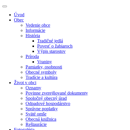
Úvod
Obec
Vedenie obce
Informácie
História
Tradičné jedlá
Povesť o žabiaroch
Výpis starostov
Príroda
Vraniny
Pamiatky, osobnosti
Obecné symboly
Tradície a kultúra
Život v obci
Oznamy
Povinne zverejňované dokumenty
Spoločný obecný úrad
Odpadové hospodárstvo
Správne poplatky
Sväté omše
Obecná knižnica
Reštaurácie
Fotogaléria