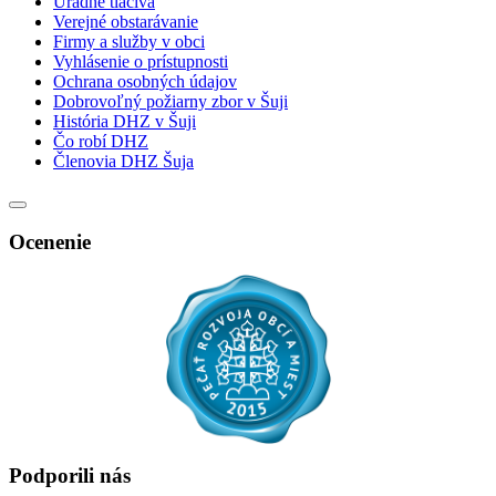
Úradné tlačivá
Verejné obstarávanie
Firmy a služby v obci
Vyhlásenie o prístupnosti
Ochrana osobných údajov
Dobrovoľný požiarny zbor v Šuji
História DHZ v Šuji
Čo robí DHZ
Členovia DHZ Šuja
Ocenenie
Podporili nás