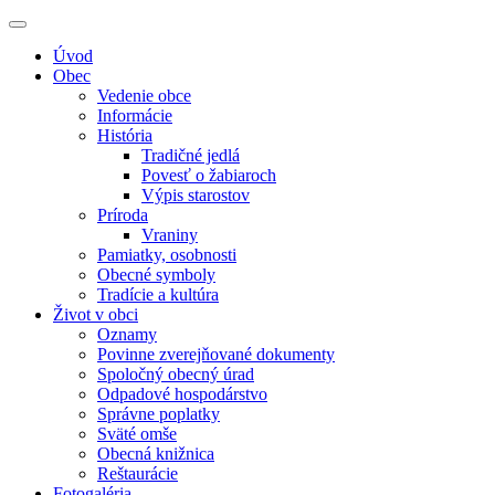
Úvod
Obec
Vedenie obce
Informácie
História
Tradičné jedlá
Povesť o žabiaroch
Výpis starostov
Príroda
Vraniny
Pamiatky, osobnosti
Obecné symboly
Tradície a kultúra
Život v obci
Oznamy
Povinne zverejňované dokumenty
Spoločný obecný úrad
Odpadové hospodárstvo
Správne poplatky
Sväté omše
Obecná knižnica
Reštaurácie
Fotogaléria