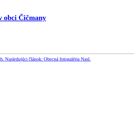
v obci Čičmany
h.
Nasledujúci článok: Obecná fotogaléria
Nasl.