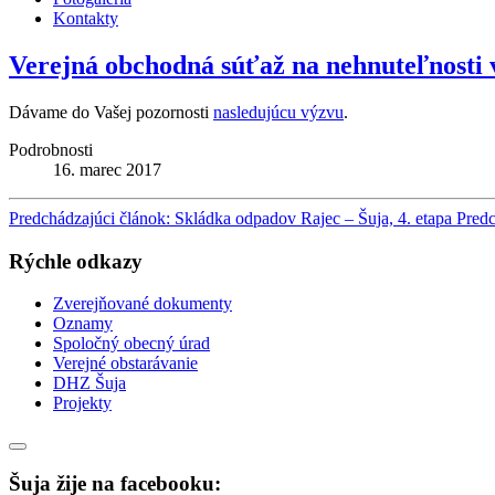
Kontakty
Verejná obchodná súťaž na nehnuteľnosti 
Dávame do Vašej pozornosti
nasledujúcu výzvu
.
Podrobnosti
16. marec 2017
Predchádzajúci článok: Skládka odpadov Rajec – Šuja, 4. etapa
Predc
Rýchle odkazy
Zverejňované dokumenty
Oznamy
Spoločný obecný úrad
Verejné obstarávanie
DHZ Šuja
Projekty
Šuja žije na facebooku: