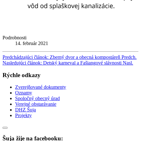
Podrobnosti
14. február 2021
Predchádzajúci článok: Zberný dvor a obecná kompostáreň
Predch.
Nasledujúci článok: Detský karneval a Fašiangové slávnosti
Nasl.
Rýchle odkazy
Zverejňované dokumenty
Oznamy
Spoločný obecný úrad
Verejné obstarávanie
DHZ Šuja
Projekty
Šuja žije na facebooku: