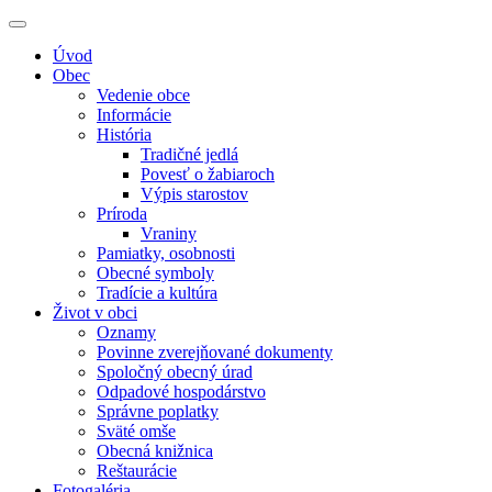
Úvod
Obec
Vedenie obce
Informácie
História
Tradičné jedlá
Povesť o žabiaroch
Výpis starostov
Príroda
Vraniny
Pamiatky, osobnosti
Obecné symboly
Tradície a kultúra
Život v obci
Oznamy
Povinne zverejňované dokumenty
Spoločný obecný úrad
Odpadové hospodárstvo
Správne poplatky
Sväté omše
Obecná knižnica
Reštaurácie
Fotogaléria