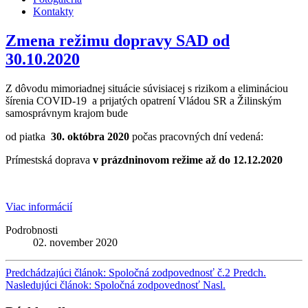
Kontakty
Zmena režimu dopravy SAD od
30.10.2020
Z dôvodu mimoriadnej situácie súvisiacej s rizikom a elimináciou
šírenia COVID-19 a prijatých opatrení Vládou SR a Žilinským
samosprávnym krajom bude
od piatka
30. októbra 2020
počas pracovných dní vedená:
Prímestská doprava
v prázdninovom režime až do 12.12.2020
Viac informácií
Podrobnosti
02. november 2020
Predchádzajúci článok: Spoločná zodpovednosť č.2
Predch.
Nasledujúci článok: Spoločná zodpovednosť
Nasl.