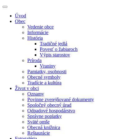
Úvod
Obec
Vedenie obce
Informácie
História
Tradičné jedlá
Povesť o žabiaroch
Výpis starostov
Príroda
Vraniny
Pamiatky, osobnosti
Obecné symboly
Tradície a kultúra
Život v obci
Oznamy
Povinne zverejňované dokumenty
Spoločný obecný úrad
Odpadové hospodárstvo
Správne poplatky
Sväté omše
Obecná knižnica
Reštaurácie
Fotogaléria