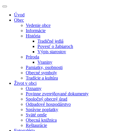
Úvod
Obec
Vedenie obce
Informácie
História
Tradičné jedlá
Povesť o žabiaroch
Výpis starostov
Príroda
Vraniny
Pamiatky, osobnosti
Obecné symboly
Tradície a kultúra
Život v obci
Oznamy
Povinne zverejňované dokumenty
Spoločný obecný úrad
Odpadové hospodárstvo
Správne poplatky
Sväté omše
Obecná knižnica
Reštaurácie
Fotogaléria