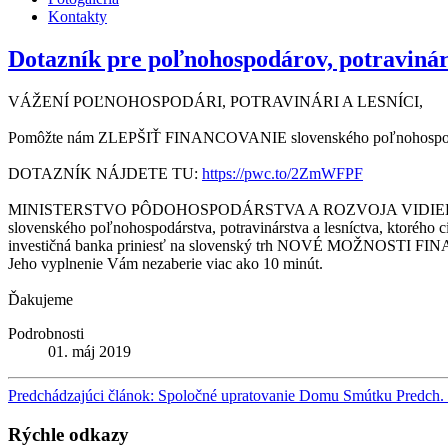
Kontakty
Dotazník pre poľnohospodárov, potravinár
VÁŽENÍ POĽNOHOSPODÁRI, POTRAVINÁRI A LESNÍCI,
Pomôžte nám ZLEPŠIŤ FINANCOVANIE slovenského poľnohospodárstv
DOTAZNÍK NÁJDETE TU:
https://pwc.to/2ZmWFPF
MINISTERSTVO PÔDOHOSPODÁRSTVA A ROZVOJA VIDIEKA SR
slovenského poľnohospodárstva, potravinárstva a lesníctva, ktorého
investičná banka priniesť na slovenský trh NOVÉ MOŽNOSTI FINAN
Jeho vyplnenie Vám nezaberie viac ako 10 minút.
Ďakujeme
Podrobnosti
01. máj 2019
Predchádzajúci článok: Spoločné upratovanie Domu Smútku
Predch.
Rýchle odkazy