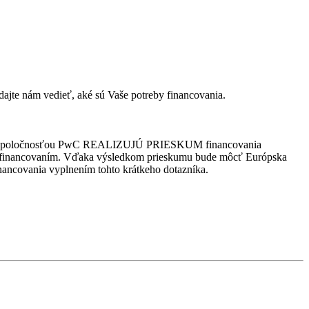
 nám vedieť, aké sú Vaše potreby financovania.
očnosťou PwC REALIZUJÚ PRIESKUM financovania
my s financovaním. Vďaka výsledkom prieskumu bude môcť Európska
ncovania vyplnením tohto krátkeho dotazníka.