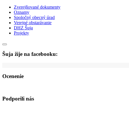
Zverejňované dokumenty
Oznamy
Spoločný obecný úrad
Verejné obstarávanie
DHZ Šuja
Projekty
Šuja žije na facebooku:
Ocenenie
Podporili nás