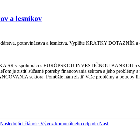
ov a lesníkov
a, potravinárstva a lesníctva. Vyplňte KRÁTKY DOTAZNÍK a dajte
 v spolupráci s EURÓPSKOU INVESTIČNOU BANKOU a spol
 cieľom je zistiť súčasné potreby financovania sektora a jeho problé
COVANIA sektora. Pomôžte nám zistiť Vaše problémy a potreby fina
Nasledujúci článok: Vývoz komunálneho odpadu
Nasl.