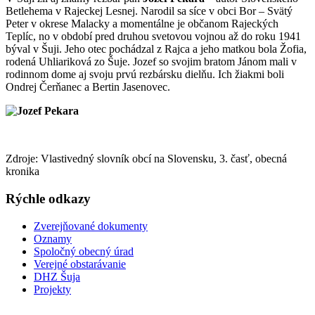
Betlehema v Rajeckej Lesnej. Narodil sa síce v obci Bor – Svätý
Peter v okrese Malacky a momentálne je občanom Rajeckých
Teplíc, no v období pred druhou svetovou vojnou až do roku 1941
býval v Šuji. Jeho otec pochádzal z Rajca a jeho matkou bola Žofia,
rodená Uhliariková zo Šuje. Jozef so svojim bratom Jánom mali v
rodinnom dome aj svoju prvú rezbársku dielňu. Ich žiakmi boli
Ondrej Čerňanec a Bertin Jasenovec.
Zdroje: Vlastivedný slovník obcí na Slovensku, 3. časť, obecná
kronika
Rýchle odkazy
Zverejňované dokumenty
Oznamy
Spoločný obecný úrad
Verejné obstarávanie
DHZ Šuja
Projekty