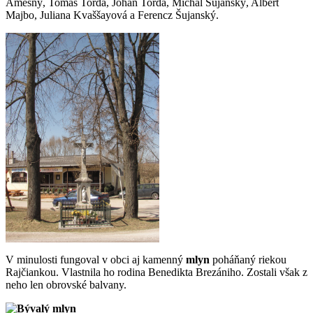
Amešný, Tomáš Torda, Johan Torda, Michal Šujanský, Albert
Majbo, Juliana Kvaššayová a Ferencz Šujanský.
V minulosti fungoval v obci aj kamenný
mlyn
poháňaný riekou
Rajčiankou. Vlastnila ho rodina Benedikta Brezániho. Zostali však z
neho len obrovské balvany.