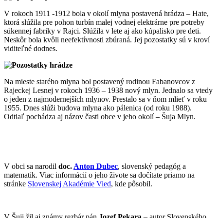
V rokoch 1911 -1912 bola v okolí mlyna postavená hrádza – Hate,
ktorá slúžila pre pohon turbín malej vodnej elektrárne pre potreby
súkennej fabriky v Rajci. Slúžila v lete aj ako kúpalisko pre deti.
Neskôr bola kvôli neefektívnosti zbúraná. Jej pozostatky sú v kroví
viditeľné dodnes.
Na mieste starého mlyna bol postavený rodinou Fabanovcov z
Rajeckej Lesnej v rokoch 1936 – 1938 nový mlyn. Jednalo sa vtedy
o jeden z najmodernejších mlynov. Prestalo sa v ňom mlieť v roku
1955. Dnes slúži budova mlyna ako pálenica (od roku 1988).
Odtiaľ pochádza aj názov časti obce v jeho okolí – Šuja Mlyn.
V obci sa narodil
doc.
Anton Dubec
, slovenský pedagóg a
matematik. Viac informácií o jeho živote sa dočítate priamo na
stránke
Slovenskej Akadémie Vied
, kde pôsobil.
V Šuji žil aj známy rezbár pán
Jozef Pekara
– autor Slovenského