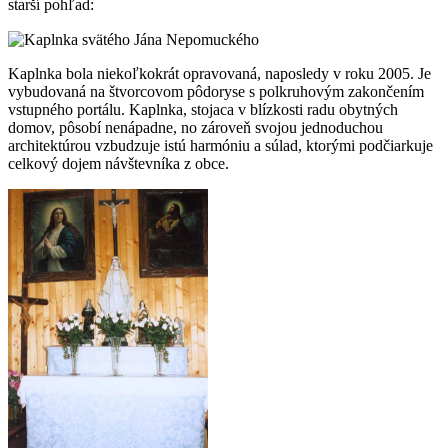
starší pohľad:
Kaplnka bola niekoľkokrát opravovaná, naposledy v roku 2005. Je
vybudovaná na štvorcovom pôdoryse s polkruhovým zakončením
vstupného portálu. Kaplnka, stojaca v blízkosti radu obytných
domov, pôsobí nenápadne, no zároveň svojou jednoduchou
architektúrou vzbudzuje istú harmóniu a súlad, ktorými podčiarkuje
celkový dojem návštevníka z obce.