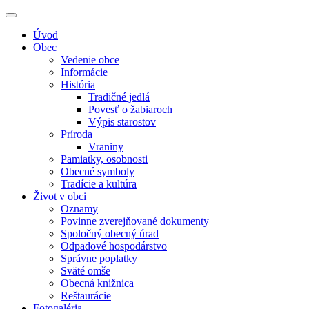
Úvod
Obec
Vedenie obce
Informácie
História
Tradičné jedlá
Povesť o žabiaroch
Výpis starostov
Príroda
Vraniny
Pamiatky, osobnosti
Obecné symboly
Tradície a kultúra
Život v obci
Oznamy
Povinne zverejňované dokumenty
Spoločný obecný úrad
Odpadové hospodárstvo
Správne poplatky
Sväté omše
Obecná knižnica
Reštaurácie
Fotogaléria