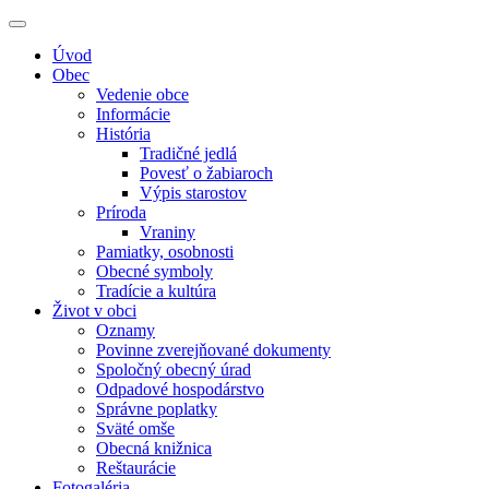
Úvod
Obec
Vedenie obce
Informácie
História
Tradičné jedlá
Povesť o žabiaroch
Výpis starostov
Príroda
Vraniny
Pamiatky, osobnosti
Obecné symboly
Tradície a kultúra
Život v obci
Oznamy
Povinne zverejňované dokumenty
Spoločný obecný úrad
Odpadové hospodárstvo
Správne poplatky
Sväté omše
Obecná knižnica
Reštaurácie
Fotogaléria