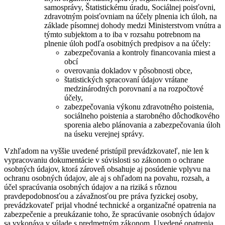
samosprávy, Štatistickému úradu, Sociálnej poisťovni,
zdravotným poisťovniam na účely plnenia ich úloh, na
základe písomnej dohody medzi Ministerstvom vnútra a
týmto subjektom a to iba v rozsahu potrebnom na
plnenie úloh podľa osobitných predpisov a na účely:
zabezpečovania a kontroly financovania miest a
obcí
overovania dokladov v pôsobnosti obce,
štatistických spracovaní údajov vrátane
medzinárodných porovnaní a na rozpočtové
účely,
zabezpečovania výkonu zdravotného poistenia,
sociálneho poistenia a starobného dôchodkového
sporenia alebo plánovania a zabezpečovania úloh
na úseku verejnej správy.
Vzhľadom na vyššie uvedené pristúpil prevádzkovateľ, nie len k
vypracovaniu dokumentácie v súvislosti so zákonom o ochrane
osobných údajov, ktorá zároveň obsahuje aj posúdenie vplyvu na
ochranu osobných údajov, ale aj s ohľadom na povahu, rozsah, a
účel spracúvania osobných údajov a na riziká s rôznou
pravdepodobnosťou a závažnosťou pre práva fyzickej osoby,
prevádzkovateľ prijal vhodné technické a organizačné opatrenia na
zabezpečenie a preukázanie toho, že spracúvanie osobných údajov
sa vykonáva v súlade s predmetným zákonom. Uvedené opatrenia