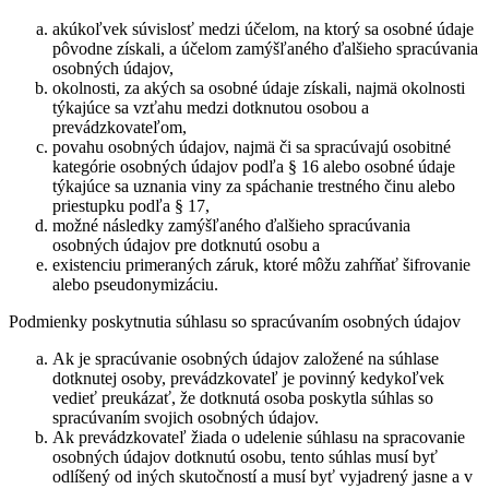
akúkoľvek súvislosť medzi účelom, na ktorý sa osobné údaje
pôvodne získali, a účelom zamýšľaného ďalšieho spracúvania
osobných údajov,
okolnosti, za akých sa osobné údaje získali, najmä okolnosti
týkajúce sa vzťahu medzi dotknutou osobou a
prevádzkovateľom,
povahu osobných údajov, najmä či sa spracúvajú osobitné
kategórie osobných údajov podľa § 16 alebo osobné údaje
týkajúce sa uznania viny za spáchanie trestného činu alebo
priestupku podľa § 17,
možné následky zamýšľaného ďalšieho spracúvania
osobných údajov pre dotknutú osobu a
existenciu primeraných záruk, ktoré môžu zahŕňať šifrovanie
alebo pseudonymizáciu.
Podmienky poskytnutia súhlasu so spracúvaním osobných údajov
Ak je spracúvanie osobných údajov založené na súhlase
dotknutej osoby, prevádzkovateľ je povinný kedykoľvek
vedieť preukázať, že dotknutá osoba poskytla súhlas so
spracúvaním svojich osobných údajov.
Ak prevádzkovateľ žiada o udelenie súhlasu na spracovanie
osobných údajov dotknutú osobu, tento súhlas musí byť
odlíšený od iných skutočností a musí byť vyjadrený jasne a v