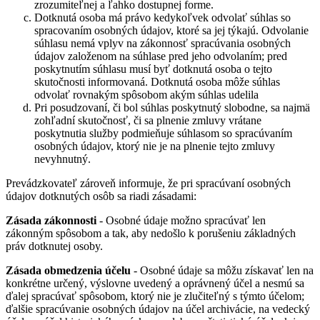
zrozumiteľnej a ľahko dostupnej forme.
Dotknutá osoba má právo kedykoľvek odvolať súhlas so
spracovaním osobných údajov, ktoré sa jej týkajú. Odvolanie
súhlasu nemá vplyv na zákonnosť spracúvania osobných
údajov založenom na súhlase pred jeho odvolaním; pred
poskytnutím súhlasu musí byť dotknutá osoba o tejto
skutočnosti informovaná. Dotknutá osoba môže súhlas
odvolať rovnakým spôsobom akým súhlas udelila
Pri posudzovaní, či bol súhlas poskytnutý slobodne, sa najmä
zohľadní skutočnosť, či sa plnenie zmluvy vrátane
poskytnutia služby podmieňuje súhlasom so spracúvaním
osobných údajov, ktorý nie je na plnenie tejto zmluvy
nevyhnutný.
Prevádzkovateľ zároveň informuje, že pri spracúvaní osobných
údajov dotknutých osôb sa riadi zásadami:
Zásada zákonnosti
- Osobné údaje možno spracúvať len
zákonným spôsobom a tak, aby nedošlo k porušeniu základných
práv dotknutej osoby.
Zásada obmedzenia účelu
- Osobné údaje sa môžu získavať len na
konkrétne určený, výslovne uvedený a oprávnený účel a nesmú sa
ďalej spracúvať spôsobom, ktorý nie je zlučiteľný s týmto účelom;
ďalšie spracúvanie osobných údajov na účel archivácie, na vedecký