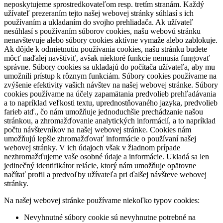
neposkytujeme sprostredkovateľom resp. tretím stranám. Každý
užívateľ prezeraním tejto našej webovej stránky súhlasí s ich
používaním a ukladaním do svojho prehliadača. Ak užívateľ
nesúhlasí s používaním súborov cookies, našu webovú stránku
nenavštevuje alebo súbory cookies aktívne vymaže alebo zablokuje.
Ak dôjde k odmietnutiu používania cookies, našu stránku budete
môcť naďalej navštíviť, avšak niektoré funkcie nemusia fungovať
správne. Súbory cookies sa ukladajú do počítača užívateľa, aby mu
umožnili prístup k rôznym funkciám. Súbory cookies používame na
zvýšenie efektivity vašich návštev na našej webovej stránke. Súbory
cookies používame na účely zapamätania predvolieb prehľadávania
a to napríklad veľkosti textu, uprednostňovaného jazyka, predvolieb
farieb atď., čo nám umožňuje jednoduchšie prechádzanie našou
stránkou, a zhromažďovanie analytických informácií, a to napríklad
počtu návštevníkov na našej webovej stránke. Cookies nám
umožňujú lepšie zhromažďovať informácie o používaní našej
webovej stránky. V ich údajoch však v žiadnom prípade
nezhromažďujeme vaše osobné údaje a informácie. Ukladá sa len
jedinečný identifikátor relácie, ktorý nám umožňuje opätovne
načítať profil a predvoľby užívateľa pri ďalšej návšteve webovej
stránky.
Na našej webovej stránke používame niekoľko typov cookies:
Nevyhnutné súbory cookie sú nevyhnutne potrebné na