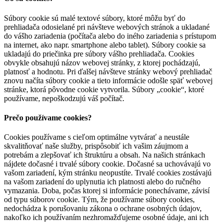
Súbory cookie sú malé textové súbory, ktoré môžu byť do
prehliadača odosielané pri návšteve webových stránok a ukladané
do vášho zariadenia (počítača alebo do iného zariadenia s prístupom
na internet, ako napr. smartphone alebo tablet). Súbory cookie sa
ukladajú do priečinka pre súbory vášho prehliadača. Cookies
obvykle obsahujú názov webovej stránky, z ktorej pochádzajú,
platnosť a hodnotu. Pri ďalšej návšteve stránky webový prehliadač
znovu načíta súbory cookie a tieto informácie odošle späť webovej
stránke, ktorá pôvodne cookie vytvorila. Súbory „cookie“, ktoré
používame, nepoškodzujú váš počítač.
Prečo používame cookies?
Cookies používame s cieľom optimálne vytvárať a neustále
skvalitňovať naše služby, prispôsobiť ich vašim záujmom a
potrebám a zlepšovať ich štruktúru a obsah. Na našich stránkach
nájdete dočasné i trvalé súbory cookie. Dočasné sa uchovávajú vo
vašom zariadení, kým stránku neopustíte. Trvalé cookies zostávajú
na vašom zariadení do uplynutia ich platnosti alebo do ručného
vymazania. Doba, počas ktorej si informácie ponechávame, závisí
od typu súborov cookie. Tým, že používame súbory cookies,
nedochádza k porušovaniu zákona o ochrane osobných údajov,
nakoľko ich používaním nezhromažďujeme osobné údaje, ani ich