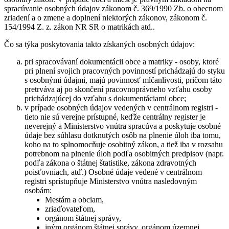
spracúvanie osobných údajov zákonom č. 369/1990 Zb. o obecnom
zriadení a o zmene a doplnení niektorých zákonov, zákonom č.
154/1994 Z. z. zákon NR SR o matrikách atd..
Čo sa týka poskytovania takto získaných osobných údajov:
pri spracovávaní dokumentácii obce a matriky - osoby, ktoré
pri plnení svojich pracovných povinností prichádzajú do styku
s osobnými údajmi, majú povinnosť mlčanlivosti, pričom táto
pretrváva aj po skončení pracovnoprávneho vzťahu osoby
prichádzajúcej do vzťahu s dokumentáciami obce;
v prípade osobných údajov vedených v centrálnom registri -
tieto nie sú verejne prístupné, keďže centrálny register je
neverejný a Ministerstvo vnútra spracúva a poskytuje osobné
údaje bez súhlasu dotknutých osôb na plnenie úloh iba tomu,
koho na to splnomocňuje osobitný zákon, a tiež iba v rozsahu
potrebnom na plnenie úloh podľa osobitných predpisov (napr.
podľa zákona o štátnej štatistike, zákona zdravotných
poisťovniach, atď.) Osobné údaje vedené v centrálnom
registri sprístupňuje Ministerstvo vnútra nasledovným
osobám:
Mestám a obciam,
zriaďovateľom,
orgánom štátnej správy,
iným orgánom štátnej správy, orgánom územnej