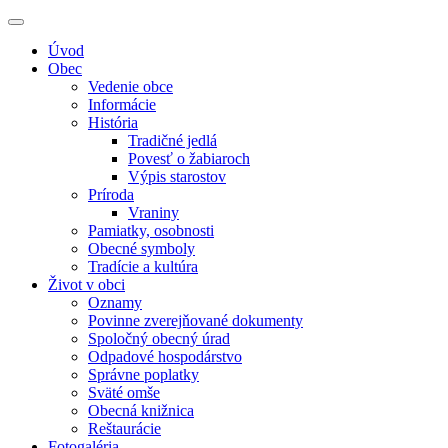
Úvod
Obec
Vedenie obce
Informácie
História
Tradičné jedlá
Povesť o žabiaroch
Výpis starostov
Príroda
Vraniny
Pamiatky, osobnosti
Obecné symboly
Tradície a kultúra
Život v obci
Oznamy
Povinne zverejňované dokumenty
Spoločný obecný úrad
Odpadové hospodárstvo
Správne poplatky
Sväté omše
Obecná knižnica
Reštaurácie
Fotogaléria