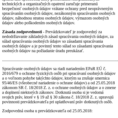
technických a organizačných opatrení zaručuje primeranú
bezpečnosť osobných údajov vrátane ochrany pred neoprávneným
spracúvaním osobných údajov, nezákonným spracúvaním osobných
údajov, náhodnou stratou osobných údajov, výmazom osobných
údajov alebo poškodením osobných údajov.
Zásada zodpovednosti
- Prevádzkovateľ je zodpovedný za
nedodržiavanie základných zásad spracúvania osobných údajov, za
súlad spracúvania osobných údajov so zásadami spracúvania
osobných údajov a je povinný tento súlad so zásadami spracúvania
osobných údajov na požiadanie úradu preukázať.
.............................................................................................................
Spracúvanie osobných údajov sa riadi nariadením EPaR EÚ č.
2016/679 o ochrane fyzických osôb pri spracúvaní osobných údajov
a o voľnom pohybe takýchto údajov, ktorým sa zrušuje smernica
95/46/ES (všeobecné nariadenie o ochrane údajov) a od 25.05.2018
zákonom SR č. 18/2018 Z. z. o ochrane osobných údajov a o zmene
a doplnení niektorých zákonov. Dotknutá osoba si je vedomá
svojich práv, ktoré v § 19 až § 30 zákona č. 18/2018 Z. z. upravujú
povinnosti prevádzkovateľa pri uplatňovaní práv dotknutých osôb.
Zodpovedná osoba u prevádzkovateľa od 25.05.2018: