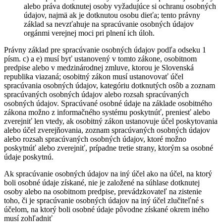
alebo práva dotknutej osoby vyžadujúce si ochranu osobných
údajov, najmä ak je dotknutou osobu dieťa; tento právny
základ sa nevzťahuje na spracúvanie osobných údajov
orgánmi verejnej moci pri plnení ich úloh.
Právny základ pre spracúvanie osobných údajov podľa odseku 1
písm. c) a e) musí byť ustanovený v tomto zákone, osobitnom
predpise alebo v medzinárodnej zmluve, ktorou je Slovenská
republika viazaná; osobitný zákon musí ustanovovať účel
spracúvania osobných údajov, kategóriu dotknutých osôb a zoznam
spracúvaných osobných údajov alebo rozsah spracúvaných
osobných údajov. Spracúvané osobné údaje na základe osobitného
zákona možno z informačného systému poskytnúť, preniesť alebo
zverejniť len vtedy, ak osobitný zákon ustanovuje účel poskytovania
alebo účel zverejňovania, zoznam spracúvaných osobných údajov
alebo rozsah spracúvaných osobných údajov, ktoré možno
poskytnúť alebo zverejniť, prípadne tretie strany, ktorým sa osobné
údaje poskytnú.
Ak spracúvanie osobných údajov na iný účel ako na účel, na ktorý
boli osobné údaje získané, nie je založené na súhlase dotknutej
osoby alebo na osobitnom predpise, prevádzkovateľ na zistenie
toho, či je spracúvanie osobných údajov na iný účel zlučiteľné s
účelom, na ktorý boli osobné údaje pôvodne získané okrem iného
musí zohľadniť