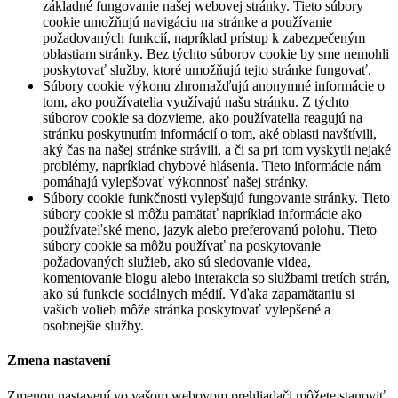
základné fungovanie našej webovej stránky. Tieto súbory
cookie umožňujú navigáciu na stránke a používanie
požadovaných funkcií, napríklad prístup k zabezpečeným
oblastiam stránky. Bez týchto súborov cookie by sme nemohli
poskytovať služby, ktoré umožňujú tejto stránke fungovať.
Súbory cookie výkonu zhromažďujú anonymné informácie o
tom, ako používatelia využívajú našu stránku. Z týchto
súborov cookie sa dozvieme, ako používatelia reagujú na
stránku poskytnutím informácií o tom, aké oblasti navštívili,
aký čas na našej stránke strávili, a či sa pri tom vyskytli nejaké
problémy, napríklad chybové hlásenia. Tieto informácie nám
pomáhajú vylepšovať výkonnosť našej stránky.
Súbory cookie funkčnosti vylepšujú fungovanie stránky. Tieto
súbory cookie si môžu pamätať napríklad informácie ako
používateľské meno, jazyk alebo preferovanú polohu. Tieto
súbory cookie sa môžu používať na poskytovanie
požadovaných služieb, ako sú sledovanie videa,
komentovanie blogu alebo interakcia so službami tretích strán,
ako sú funkcie sociálnych médií. Vďaka zapamätaniu si
vašich volieb môže stránka poskytovať vylepšené a
osobnejšie služby.
Zmena nastavení
Zmenou nastavení vo vašom webovom prehliadači môžete stanoviť,