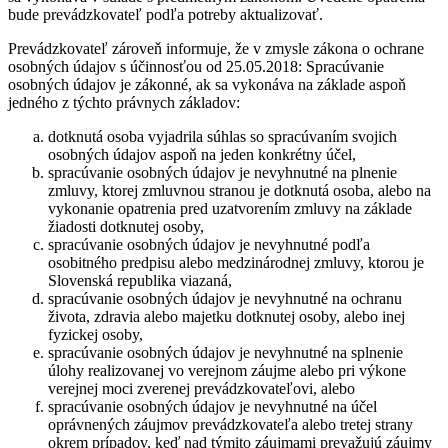
bude prevádzkovateľ podľa potreby aktualizovať.
Prevádzkovateľ zároveň informuje, že v zmysle zákona o ochrane
osobných údajov s účinnosťou od 25.05.2018: Spracúvanie
osobných údajov je zákonné, ak sa vykonáva na základe aspoň
jedného z týchto právnych základov:
dotknutá osoba vyjadrila súhlas so spracúvaním svojich
osobných údajov aspoň na jeden konkrétny účel,
spracúvanie osobných údajov je nevyhnutné na plnenie
zmluvy, ktorej zmluvnou stranou je dotknutá osoba, alebo na
vykonanie opatrenia pred uzatvorením zmluvy na základe
žiadosti dotknutej osoby,
spracúvanie osobných údajov je nevyhnutné podľa
osobitného predpisu alebo medzinárodnej zmluvy, ktorou je
Slovenská republika viazaná,
spracúvanie osobných údajov je nevyhnutné na ochranu
života, zdravia alebo majetku dotknutej osoby, alebo inej
fyzickej osoby,
spracúvanie osobných údajov je nevyhnutné na splnenie
úlohy realizovanej vo verejnom záujme alebo pri výkone
verejnej moci zverenej prevádzkovateľovi, alebo
spracúvanie osobných údajov je nevyhnutné na účel
oprávnených záujmov prevádzkovateľa alebo tretej strany
okrem prípadov, keď nad týmito záujmami prevažujú záujmy