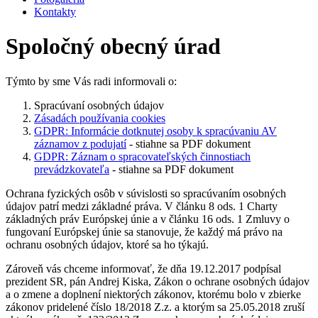
Kontakty
Spoločný obecný úrad
Týmto by sme Vás radi informovali o:
Spracúvaní osobných údajov
Zásadách používania cookies
GDPR: Informácie dotknutej osoby k spracúvaniu AV
záznamov z podujatí
- stiahne sa PDF dokument
GDPR: Záznam o spracovateľských činnostiach
prevádzkovateľa
- stiahne sa PDF dokument
Ochrana fyzických osôb v súvislosti so spracúvaním osobných
údajov patrí medzi základné práva. V článku 8 ods. 1 Charty
základných práv Európskej únie a v článku 16 ods. 1 Zmluvy o
fungovaní Európskej únie sa stanovuje, že každý má právo na
ochranu osobných údajov, ktoré sa ho týkajú.
Zároveň vás chceme informovať, že dňa 19.12.2017 podpísal
prezident SR, pán Andrej Kiska, Zákon o ochrane osobných údajov
a o zmene a doplnení niektorých zákonov, ktorému bolo v zbierke
zákonov pridelené číslo 18/2018 Z.z. a ktorým sa 25.05.2018 zruší