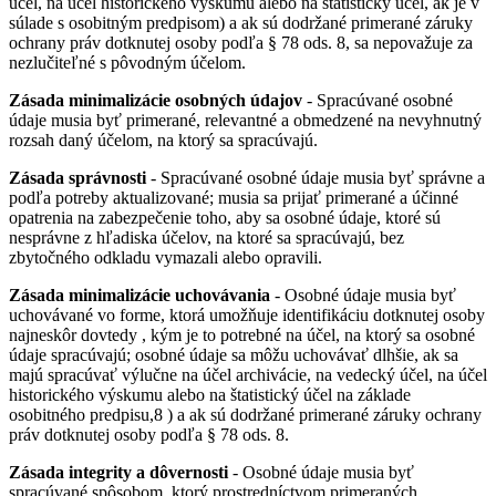
účel, na účel historického výskumu alebo na štatistický účel, ak je v
súlade s osobitným predpisom) a ak sú dodržané primerané záruky
ochrany práv dotknutej osoby podľa § 78 ods. 8, sa nepovažuje za
nezlučiteľné s pôvodným účelom.
Zásada minimalizácie osobných údajov
- Spracúvané osobné
údaje musia byť primerané, relevantné a obmedzené na nevyhnutný
rozsah daný účelom, na ktorý sa spracúvajú.
Zásada správnosti
- Spracúvané osobné údaje musia byť správne a
podľa potreby aktualizované; musia sa prijať primerané a účinné
opatrenia na zabezpečenie toho, aby sa osobné údaje, ktoré sú
nesprávne z hľadiska účelov, na ktoré sa spracúvajú, bez
zbytočného odkladu vymazali alebo opravili.
Zásada minimalizácie uchovávania
- Osobné údaje musia byť
uchovávané vo forme, ktorá umožňuje identifikáciu dotknutej osoby
najneskôr dovtedy , kým je to potrebné na účel, na ktorý sa osobné
údaje spracúvajú; osobné údaje sa môžu uchovávať dlhšie, ak sa
majú spracúvať výlučne na účel archivácie, na vedecký účel, na účel
historického výskumu alebo na štatistický účel na základe
osobitného predpisu,8 ) a ak sú dodržané primerané záruky ochrany
práv dotknutej osoby podľa § 78 ods. 8.
Zásada integrity a dôvernosti
- Osobné údaje musia byť
spracúvané spôsobom, ktorý prostredníctvom primeraných