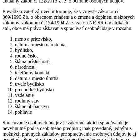
aktuálny zákon č. 122/2013 Z. z. o ochrane osobných údajov.
Prevádzkovateľ zároveň informuje, že v zmysle zákonom č.
369/1990 Zb. o obecnom zriadení a o zmene a doplnení niektorých
zákonov, zákonom č. 154/1994 Z. z. zákon NR SR o matrikách
atd., obce má právo získavať a spracúvať osobné údaje v rozsahu:
meno a priezvisko,
dátum a miesto narodenia,
bydlisko,
rodné číslo,
štátna príslušnosť,
národnosť,
telefónny kontakt
dátum a miesto úmrtia
trvalé bydlisko
prechodné bydlisko
vzdelanie
rodinný stav
štátne občianstvo
pohlavie
Spracúvanie osobných údajov je zákonné, ak ich spracúvanie je
nevyhnutné podľa osobitného predpisu; inak povedané, jedným z
možných právnych základov pre spracúvanie osobných údajov je aj
osobitný zákon. V prípade obcí a miest je právnym základom na