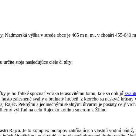
ky. Nadmorská výška v strede obce je 465 m n. m., v chotári 455-640 
čite stoja nasledujúce ciele či túry:
ľky je ho ľahké spoznať vďaka terasovitému lomu, kde sa dolujú
kvali
sto zalesnené svahy a bralnatý hrebeň, z ktorého sa naskytá krásny 
aj Rajec. Peknými a jedinečnými skalnými útvarmi je posiaty celý vrch
dherný výhľad na celú Rajeckú kotlinu smerom k Žiline.
stri Rajca. Je to komplex biotopov zahŕňajúcich vlastnú vodnú nádrž, 
 iných živočíchov, vyskytujú sa tu viaceré ohrozené druhy rastlín. Vo