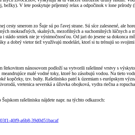
, bežky). V lete poskytuje príjemný relax a odpočinok v lone prírody (
j cesty smerom zo Šuje sú po ľavej strane. Sú síce zalesnené, ale hore
nných mokraďných, skalných, mezofilných a suchomilných lúčnych a mo
ba i stádo srniek nie je výnimočnosťou. Od jari do jesene sa dokonca mô
úky a dobrý vietor tiež využívajú modelári, ktorí si tu trénujú so svo
 štrkovitom nánosovom podloží sa vytvorili rašelinné vrstvy s výskyto
dva meandrujúce malé vodné toky, ktoré ho zásobujú vodou. Na tieto vo
ké kopčeky, tzv. bulty. Rašelinisko patrí k územiam s európskym význ
a živorodá, vretenica severská a úžovka obojková, vydra riečna a ropuch
o Šujskom rašelinisku nájdete napr. na týchto odkazoch:
-03f1-40f9-a6b8-39d0d51bacaf