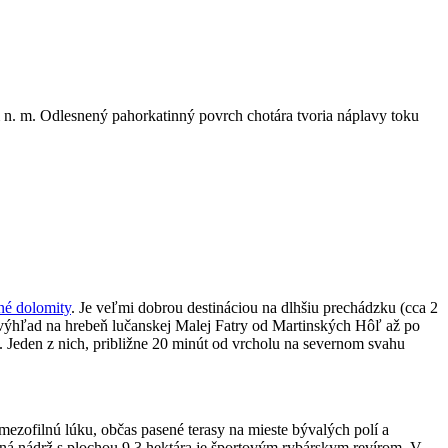
m n. m. Odlesnený pahorkatinný povrch chotára tvoria náplavy toku
tné dolomity
. Je veľmi dobrou destináciou na dlhšiu prechádzku (cca 2
výhľad na hrebeň lučanskej Malej Fatry od Martinských Hôľ až po
. Jeden z nich, približne 20 minút od vrcholu na severnom svahu
mezofilnú lúku, občas pasené terasy na mieste bývalých polí a
dná nádrž s plochou 9,3 hektára je športovým rybárskym revírom. V