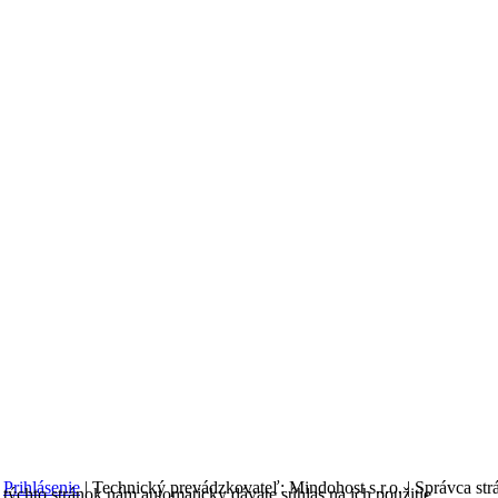
|
Prihlásenie
| Technický prevádzkovateľ: Mindohost s.r.o. | Správca st
týchto stránok nám automaticky dávate súhlas na ich použitie.