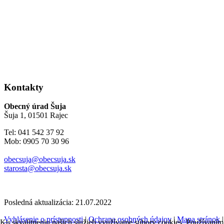
Kontakty
Obecný úrad Šuja
Šuja 1, 01501 Rajec
Tel: 041 542 37 92
Mob: 0905 70 30 96
obecsuja@obecsuja.sk
starosta@obecsuja.sk
Posledná aktualizácia: 21.07.2022
Vyhlásenie o prístupnosti
|
Ochrana osobných údajov
|
Mapa stránok
Ku skvalitneniu našich služieb využívame súbory cookies. Používaním 