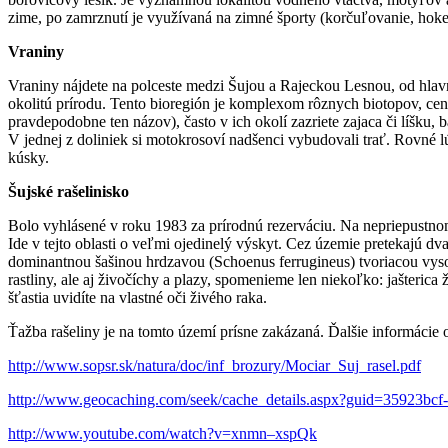
zime, po zamrznutí je využívaná na zimné športy (korčuľovanie, hokej
Vraniny
Vraniny nájdete na polceste medzi Šujou a Rajeckou Lesnou, od hlavne
okolitú prírodu. Tento bioregión je komplexom rôznych biotopov, ce
pravdepodobne ten názov), často v ich okolí zazriete zajaca či líšku, 
V jednej z doliniek si motokrosoví nadšenci vybudovali trať. Rovné l
kúsky.
Šujské rašelinisko
Bolo vyhlásené v roku 1983 za prírodnú rezerváciu. Na nepriepustnom
Ide v tejto oblasti o veľmi ojedinelý výskyt. Cez územie pretekajú 
dominantnou šašinou hrdzavou (Schoenus ferrugineus) tvoriacou vyso
rastliny, ale aj živočíchy a plazy, spomenieme len niekoľko: jašteric
šťastia uvidíte na vlastné oči živého raka.
Ťažba rašeliny je na tomto území prísne zakázaná. Ďalšie informácie 
http://www.sopsr.sk/natura/doc/inf_brozury/Mociar_Suj_rasel.pdf
http://www.geocaching.com/seek/cache_details.aspx?guid=35923bcf
http://www.youtube.com/watch?v=xnmn–xspQk