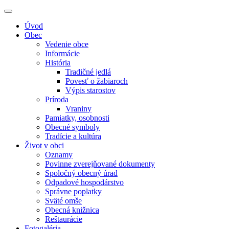
Úvod
Obec
Vedenie obce
Informácie
História
Tradičné jedlá
Povesť o žabiaroch
Výpis starostov
Príroda
Vraniny
Pamiatky, osobnosti
Obecné symboly
Tradície a kultúra
Život v obci
Oznamy
Povinne zverejňované dokumenty
Spoločný obecný úrad
Odpadové hospodárstvo
Správne poplatky
Sväté omše
Obecná knižnica
Reštaurácie
Fotogaléria