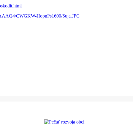
oskodit.html
AAAAAQ4/CWGKW-HopnI/s1600/Suja.JPG