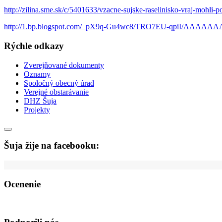
http://zilina.sme.sk/c/5401633/vzacne-sujske-raselinisko-vraj-mohli-p
http://1.bp.blogspot.com/_pX9q-Gu4wc8/TRO7EU-qpiI/AAAA
Rýchle odkazy
Zverejňované dokumenty
Oznamy
Spoločný obecný úrad
Verejné obstarávanie
DHZ Šuja
Projekty
Šuja žije na facebooku:
Ocenenie