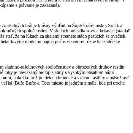
kúpanie a plávanie je zakázané).
 zo skalných brál je krásny výhľad na Šujské rašelinisko, Srnák a
kraďných spoločenstiev. V skalách hniezdia sovy a krkavce (stadiaľ
že stať, že na lúkach za skalami stretnete stádo pasúcich sa ovečiek.
jimi lietadlovými modelmi najmä počas víkendov rôzne kaskadérske
m slatinno-rašelinových spoločenstiev a ohrozených druhov rastlín.
dné toky je naviazaný biotop slatiny s vysokým obsahom báz s
amom, nakoľko tu žijú nielen chránené a vzácne rastliny a mäsožravé
a veľká (Bufo Bufo:-). Toto miesto je jedným z mála, kde pri troche