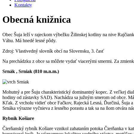
Kontakty
Obecná knižnica
Obec Šuja leží v rajeckom výbežku Žilinskej kotliny na nive Rajčian
Váhu. Má hnedé lesné pôdy.
Zdroj: Vlastivedný slovník obcí na Slovensku, 3. časť
Na prechádzku z obce sa môžete vydať viacerými smermi. Za zmienku ur
Srnák , Srniak (810 m.n.m.)
Mohutný a pre Šuju charakteristický dominantný kopec. Z veľkej dia
hodiny od zástavky SAD). Nachádza sa južným smerom od obce. Má hu
Kľak. Z vrcholu vidieť obce Fačkov, Rajecká Lesná, Ďurčiná, Šuja a 
Srnáka výrazne vyčnieva z lesného porastu a tak sa na ňom otvára ná
Rybník Košiare
Čierňanský rybník Košiare vznikol zahataním potoka Čierňanka v kata
borovicový lesík. Je významnou lokalitou vodného vtáctva, motýľov a