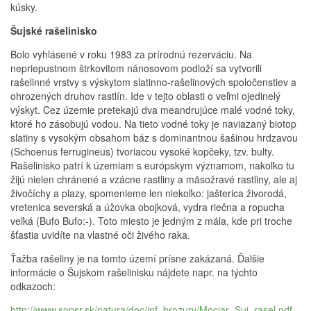
kúsky.
Šujské rašelinisko
Bolo vyhlásené v roku 1983 za prírodnú rezerváciu. Na
nepriepustnom štrkovitom nánosovom podloží sa vytvorili
rašelinné vrstvy s výskytom slatinno-rašelinových spoločenstiev a
ohrozených druhov rastlín. Ide v tejto oblasti o veľmi ojedinelý
výskyt. Cez územie pretekajú dva meandrujúce malé vodné toky,
ktoré ho zásobujú vodou. Na tieto vodné toky je naviazaný biotop
slatiny s vysokým obsahom báz s dominantnou šašinou hrdzavou
(Schoenus ferrugineus) tvoriacou vysoké kopčeky, tzv. bulty.
Rašelinisko patrí k územiam s európskym významom, nakoľko tu
žijú nielen chránené a vzácne rastliny a mäsožravé rastliny, ale aj
živočíchy a plazy, spomenieme len niekoľko: jašterica živorodá,
vretenica severská a úžovka obojková, vydra riečna a ropucha
veľká (Bufo Bufo:-). Toto miesto je jedným z mála, kde pri troche
šťastia uvidíte na vlastné oči živého raka.
Ťažba rašeliny je na tomto území prísne zakázaná. Ďalšie
informácie o Šujskom rašelinisku nájdete napr. na týchto
odkazoch:
http://www.sopsr.sk/natura/doc/inf_brozury/Mociar_Suj_rasel.pdf