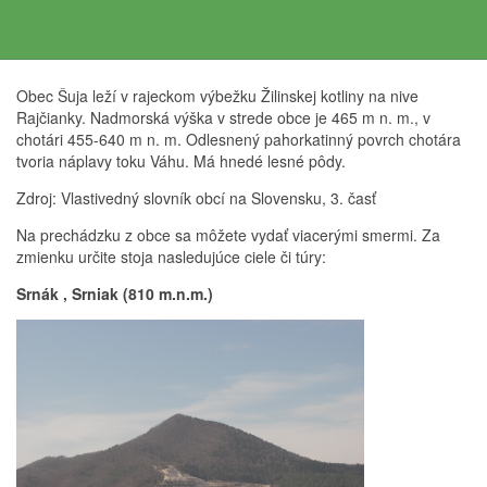
História DHZ
Obec Šuja leží v rajeckom výbežku Žilinskej kotliny na nive
Rajčianky. Nadmorská výška v strede obce je 465 m n. m., v
chotári 455-640 m n. m. Odlesnený pahorkatinný povrch chotára
tvoria náplavy toku Váhu. Má hnedé lesné pôdy.
Zdroj: Vlastivedný slovník obcí na Slovensku, 3. časť
Na prechádzku z obce sa môžete vydať viacerými smermi. Za
zmienku určite stoja nasledujúce ciele či túry:
Srnák , Srniak (810 m.n.m.)