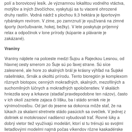
polí a borovicový lesík. Je významnou lokalitou vodného vtáctva,
motýľov a iných živočíchov, vyskytujú sa tu viaceré ohrozené
druhy rastlín. Vodná nádrž s plochou 9,3 hektára je športovým
rybárskym revírom. V zime, po zamrznutí je využívaná na zimné
športy (korčuľovanie, hokej, bežky). V lete poskytuje príjemný
relax a odpočinok v lone prírody (kúpanie a plávanie je
zakázané).
Vraniny
Vraniny nájdete na polceste medzi Šujou a Rajeckou Lesnou, od
hlavnej cesty smerom zo Šuje sú po ľavej strane. Sú síce
zalesnené, ale hore zo skalných brál je krásny výhľad na Šujské
rašelinisko, Srnák a okolitú prírodu. Tento bioregión je komplexom
rôznych biotopov, cenných mokraďných, skalných, mezofilných a
suchomilných lúčnych a mokraďných spoločenstiev. V skalách
hniezdia sovy a krkavce (stadiaľ pravdepodobne ten názov), často
v ich okolí zazriete zajaca či líšku, ba i stádo srniek nie je
výnimočnosťou. Od jari do jesene sa dokonca môže stať, že na
lúkach za skalami stretnete stádo pasúcich sa ovečiek. V jednej z
doliniek si motokrosoví nadšenci vybudovali trať. Rovné lúky a
dobrý vietor tiež využívajú modelári, ktorí si tu trénujú so svojimi
lietadlovými modelmi najmä počas víkendov rôzne kaskadérske