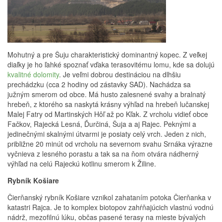
Mohutný a pre Šuju charakteristický dominantný kopec. Z veľkej
diaľky je ho ľahké spoznať vďaka terasovitému lomu, kde sa dolujú
kvalitné dolomity
. Je veľmi dobrou destináciou na dlhšiu
prechádzku (cca 2 hodiny od zástavky SAD). Nachádza sa
južným smerom od obce. Má husto zalesnené svahy a bralnatý
hrebeň, z ktorého sa naskytá krásny výhľad na hrebeň lučanskej
Malej Fatry od Martinských Hôľ až po Kľak. Z vrcholu vidieť obce
Fačkov, Rajecká Lesná, Ďurčiná, Šuja a aj Rajec. Peknými a
jedinečnými skalnými útvarmi je posiaty celý vrch. Jeden z nich,
približne 20 minút od vrcholu na severnom svahu Srnáka výrazne
vyčnieva z lesného porastu a tak sa na ňom otvára nádherný
výhľad na celú Rajeckú kotlinu smerom k Žiline.
Rybník Košiare
Čierňanský rybník Košiare vznikol zahataním potoka Čierňanka v
katastri Rajca. Je to komplex biotopov zahŕňajúcich vlastnú vodnú
nádrž, mezofilnú lúku, občas pasené terasy na mieste bývalých