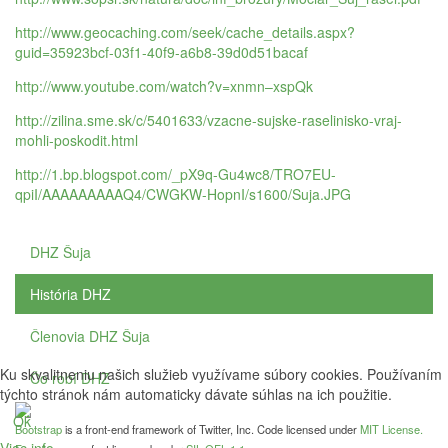
http://www.geocaching.com/seek/cache_details.aspx?
guid=35923bcf-03f1-40f9-a6b8-39d0d51bacaf
http://www.youtube.com/watch?v=xnmn–xspQk
http://zilina.sme.sk/c/5401633/vzacne-sujske-raselinisko-vraj-
mohli-poskodit.html
http://1.bp.blogspot.com/_pX9q-Gu4wc8/TRO7EU-
qpiI/AAAAAAAAAQ4/CWGKW-HopnI/s1600/Suja.JPG
DHZ Šuja
História DHZ
Členovia DHZ Šuja
Ku skvalitneniu našich služieb využívame súbory cookies. Používaním
Čo robí DHZ
týchto stránok nám automaticky dávate súhlas na ich použitie.
Ok
Bootstrap
is a front-end framework of Twitter, Inc. Code licensed under
MIT License.